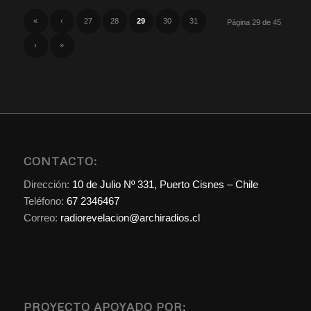
«
‹
27
28
29
30
31
Página 29 de 45
›
»
CONTACTO:
Dirección:
10 de Julio Nº 331, Puerto Cisnes – Chile
Teléfono:
67 2346467
Correo:
radiorevelacion@archiradios.cl
PROYECTO APOYADO POR: