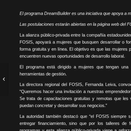
El programa DreamBuilder es una iniciativa que apoya a m
Las postulaciones estarán abiertas en la página web del
La alianza público-privada entre la compañía estadounid
FOSIS, apoyará a mujeres que busquen desarrollar o for
forma gratuita y en línea. El objetivo es que las mujere
encuentren nuevas oportunidades de desarrollo laboral.
El programa está dirigido a mujeres que tengan una 
Mineduc y ACHS firman
herramientas de gestión.
en Coyhaique convenio
para fortalecer la
La directora regional del FOSIS, Fernanda Leiva, conv
inclusión y...
“Queremos hacer una invitación a nuestras emprendedora
Se trata de capacitaciones gratuitas y remotas que les
puedan concretar y desarrollar sus negocios.”
La autoridad también destacó que “el FOSIS siempre se
entregar financiamiento, sino que por los talleres de
programas y esta alianza público-privada viene a refor