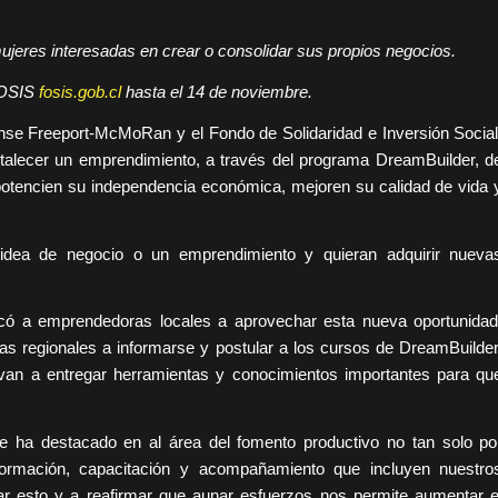
ujeres interesadas en crear o consolidar sus propios negocios.
 FOSIS
fosis.gob.cl
hasta el 14 de noviembre.
ense Freeport-McMoRan y el Fondo de Solidaridad e Inversión Social
talecer un emprendimiento, a través del programa DreamBuilder, d
s potencien su independencia económica, mejoren su calidad de vida 
idea de negocio o un emprendimiento y quieran adquirir nueva
ocó a emprendedoras locales a aprovechar esta nueva oportunidad
s regionales a informarse y postular a los cursos de DreamBuilder
 van a entregar herramientas y conocimientos importantes para qu
 ha destacado en al área del fomento productivo no tan solo po
 formación, capacitación y acompañamiento que incluyen nuestro
zar esto y a reafirmar que aunar esfuerzos nos permite aumentar e