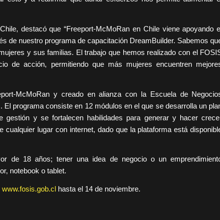
hile, destacó que “Freeport-McMoRan en Chile viene apoyando e
és de nuestro programa de capacitación DreamBuilder. Sabemos qu
s mujeres y sus familias. El trabajo que hemos realizado con el FOSI
acio de acción, permitiendo que más mujeres encuentren mejore
eport-McMoRan y creado en alianza con la Escuela de Negocio
. El programa consiste en 12 módulos en el que se desarrolla un pla
 gestión y se fortalecen habilidades para generar y hacer crece
 cualquier lugar con internet, dado que la plataforma está disponibl
ayor de 18 años; tener una idea de negocio o un emprendimient
r, notebook o tablet.
S
www.fosis.gob.cl
hasta el 14 de noviembre.