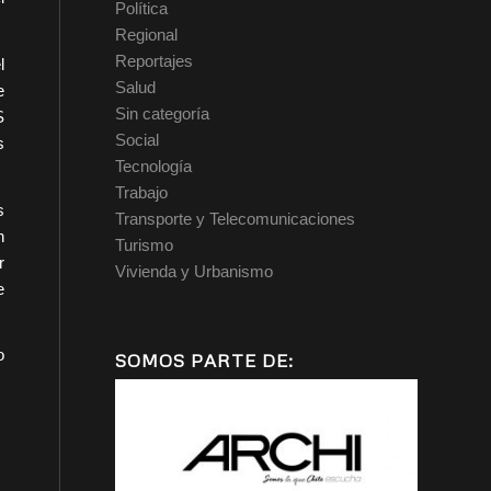
Política
Regional
Reportajes
l
Salud
e
Sin categoría
S
Social
s
Tecnología
Trabajo
s
Transporte y Telecomunicaciones
n
Turismo
r
Vivienda y Urbanismo
e
o
SOMOS PARTE DE: