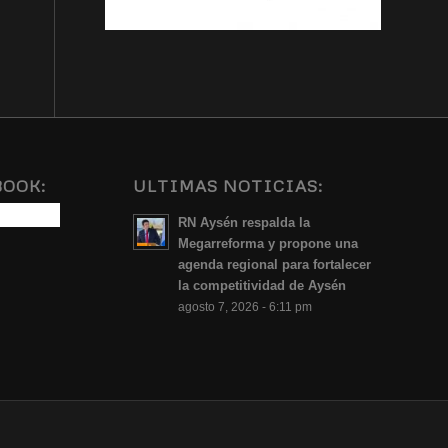
BOOK:
ULTIMAS NOTICIAS:
RN Aysén respalda la
Megarreforma y propone una
agenda regional para fortalecer
la competitividad de Aysén
agosto 7, 2026 - 6:11 pm