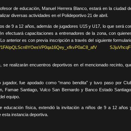
ofesor de educación, Manuel Herrera Blanco, estará en la ciudad d
izar diversas actividades en el Polideportivo 21 de abril.
niños de 9 a 12 años, además de jugadores U15 y U17, lo que será co
bién efectuará capacitaciones a entrenadores de la zona, con quiene
Lo anterior es con previa inscripción a través del siguiente formulari
/d/e/1FAIpQLScn8YOesVP0qa16Qey_xfkvP0aC8_afV
SJjuVhcqF
, se realizarán encuentros deportivos en el mencionado recinto, qu
jugador, fue apodado como “mano bendita” y tuvo paso por Clu
rton, Famae Santiago, Vulco San Bernardo y Banco Estado Santiago
del equipo.
e educación física, extendió la invitación a niños de 9 a 12 años 
esta instancia deportiva.