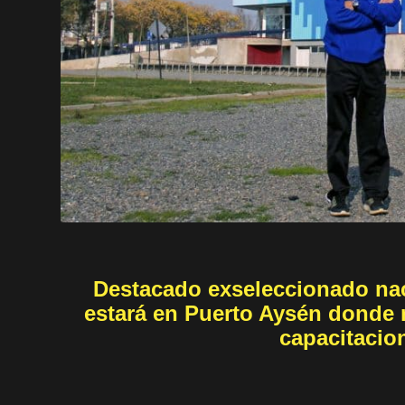
Destacado exseleccionado nac
estará en Puerto Aysén donde r
capacitacio