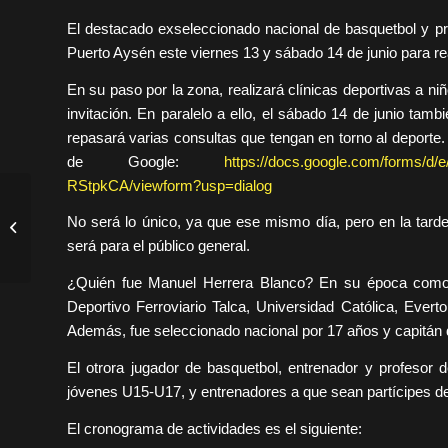
El destacado exseleccionado nacional de basquetbol y pr
Puerto Aysén este viernes 13 y sábado 14 de junio para real
En su paso por la zona, realizará clínicas deportivas a 
invitación. En paralelo a ello, el sábado 14 de junio tam
repasará varias consultas que tengan en torno al deporte. 
de Google:
https://docs.google.com/forms
RStpkCA/viewform?usp=dialog
En Villa Mañihuales
inaugura punto limpio y
No será lo único, ya que ese mismo día, pero en la tarde
dictan charlas en el día
será para el público general.
Internacional...
¿Quién fue Manuel Herrera Blanco? En su época como 
Deportivo Ferroviario Talca, Universidad Católica, Eve
Además, fue seleccionado nacional por 17 años y capitán 
El otrora jugador de basquetbol, entrenador y profesor d
jóvenes U15-U17, y entrenadores a que sean partícipes de 
El cronograma de actividades es el siguiente: